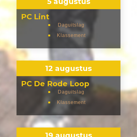
5 augustus
PC Lint
Daguitslag
■
Klassement
■
12 augustus
PC De Rode Loop
Daguitslag
■
Klassement
■
19 augustus