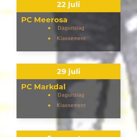
22 juli
PC Meerosa
Daguitslag
■
Klassement
■
29 juli
PC Markdal
Daguitslag
■
Klassement
■