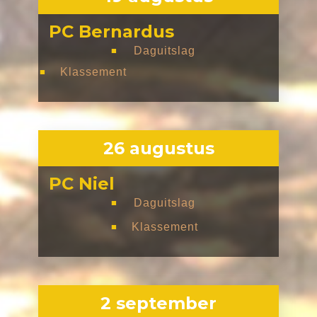
PC Bernardus
Daguitslag
■
Klassement
■
26 augustus
PC Niel
Daguitslag
■
Klassement
■
2 september