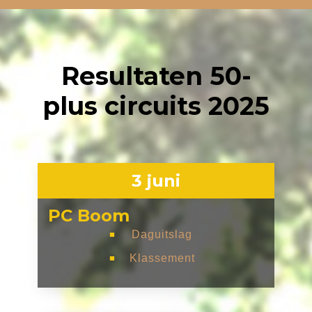
Resultaten 50-
plus circuits 2025
3 juni
PC Boom
Daguitslag
■
Klassement
■