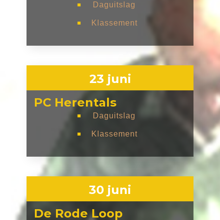
Daguitslag
■
Klassement
■
23 juni
PC Herentals
Daguitslag
■
Klassement
■
30 juni
De Rode Loop