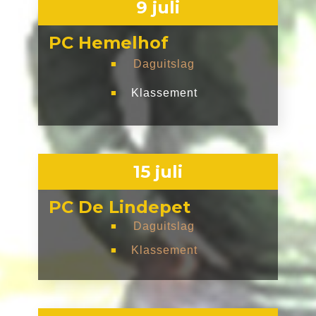
9 juli
PC Hemelhof
Daguitslag
■
Klassement
■
15 juli
PC De Lindepet
Daguitslag
■
Klassement
■