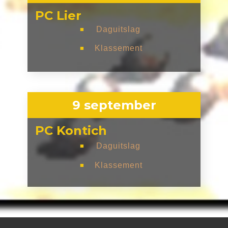
PC Lier
Daguitslag
■
Klassement
■
9 september
PC Kontich
Daguitslag
■
Klassement
■