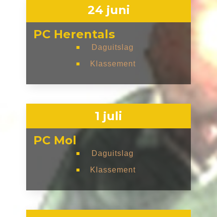
24 juni
PC Herentals
Daguitslag
■
Klassement
■
1 juli
PC Mol
Daguitslag
■
Klassement
■