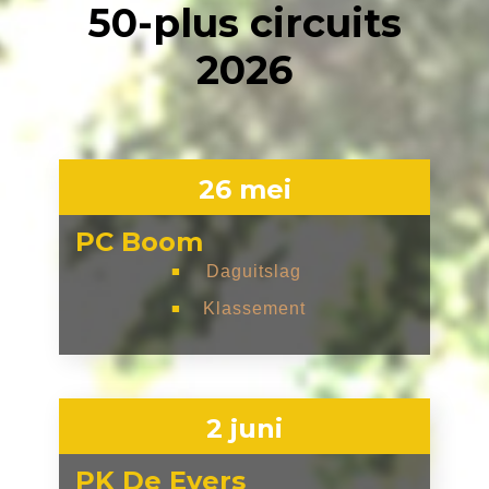
50-plus circuits
2026
26 mei
PC Boom
Daguitslag
■
Klassement
■
2 juni
PK De Evers