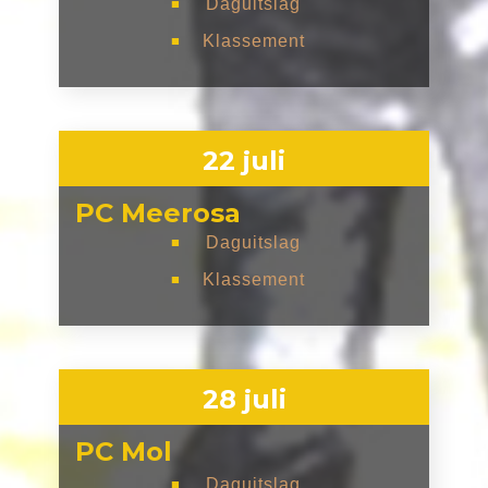
Daguitslag
■
Klassement
■
22 juli
PC Meerosa
Daguitslag
■
Klassement
■
28 juli
PC Mol
Daguitslag
■