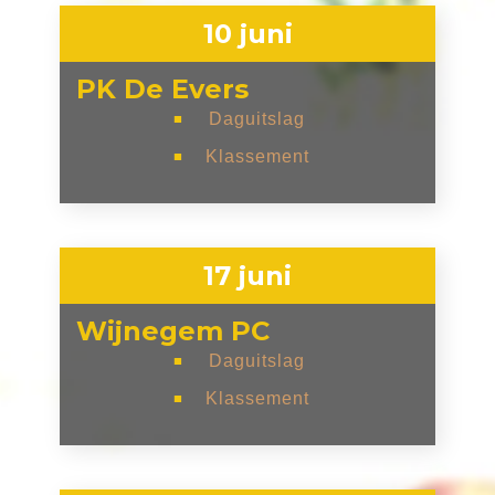
10 juni
PK De Evers
Daguitslag
■
Klassement
■
17 juni
Wijnegem PC
Daguitslag
■
Klassement
■