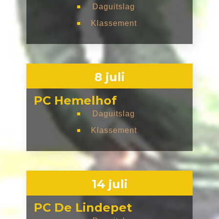
Daguitslag
■
Klassement
■
8 juli
PC Hemelhof
Daguitslag
■
Klassement
■
14 juli
PC De Lindepet