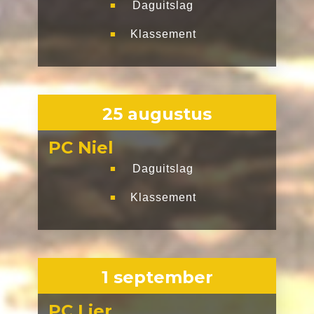
Daguitslag
■
Klassement
■
25 augustus
PC Niel
Daguitslag
■
Klassement
■
1 september
PC Lier