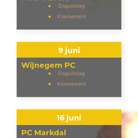
Daguitslag
■
Klassement
■
9 juni
Wijnegem PC
Daguitslag
■
Klassement
■
16 juni
PC Markdal